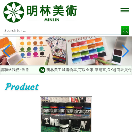
請聯絡我們~謝謝
明林美工城購物車,可以全家,萊爾富,OK超商取貨
Product