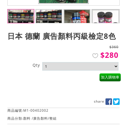
日本 德蘭 廣告顏料丙級檢定8色
$360
$280
Qty
加入購物車
share
商品編號:M1-00402002
商品分類:
顏料
/
廣告顏料
/
整組