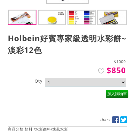
Holbein好賓專家級透明水彩餅~
淡彩12色
$1000
$850
Qty
加入購物車
share
商品分類:
顏料
/
水彩顏料
/
塊狀水彩