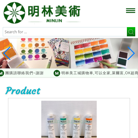
團購請聯絡我們~謝謝
明林美工城購物車,可以全家,萊爾富,OK超
Product