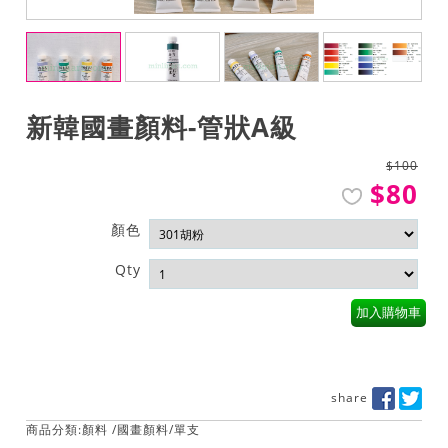
新韓國畫顏料-管狀A級
$100
$80
顏色
Qty
加入購物車
share
商品分類:
顏料
/
國畫顏料
/
單支