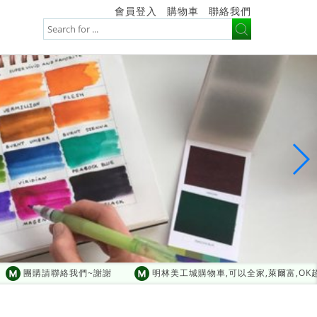
會員登入
購物車
聯絡我們
團購請聯絡我們~謝謝
明林美工城購物車,可以全家,萊爾富,OK超