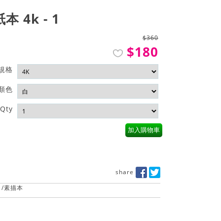
 4k - 1
$360
$180
規格
顏色
Qty
加入購物車
share
/
素描本