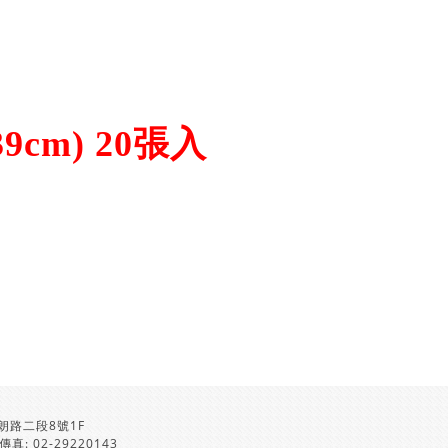
39cm) 20張入
朗路二段8號1F
 傳真: 02-29220143