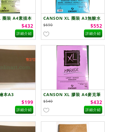
XL 圈裝 A4素描本
CANSON XL 圈裝 A3無酸水
彩本
$690
$432
$552
詳細介紹
詳細介紹
繪本A3
CANSON XL 膠裝 A4麥克筆
專用繪圖本
$540
$199
$432
詳細介紹
詳細介紹