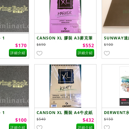
 1
CANSON XL 膠裝 A3麥克筆
SUNWAY速
專用繪圖本
$690
$100
$170
$552
詳細介紹
詳細介紹
 1
CANSON XL 圈裝 A4牛皮紙
DERWENT
無酸素描本
$540
$150
$100
$432
詳細介紹
詳細介紹