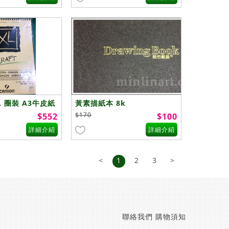
XL 圈裝 A3牛皮紙
黃素描紙本 8k
$170
$552
$100
詳細介紹
詳細介紹
<
1
2
3
>
聯絡我們
購物須知