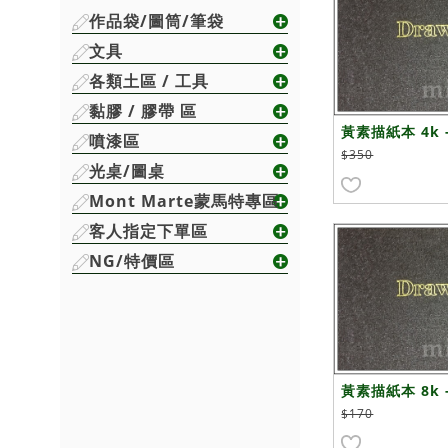
作品袋/圖筒/筆袋
文具
各類土區 / 工具
黏膠 / 膠帶 區
黃素描紙本 4k -
噴漆區
$350
光桌/圖桌
Mont Marte蒙馬特專區
客人指定下單區
NG/特價區
黃素描紙本 8k -
$170