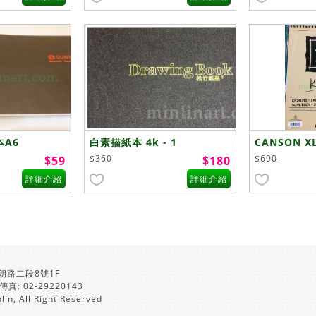
本A6
白素描紙本 4k - 1
CANSON 
無酸素描本
$360
$690
$59
$180
詳細介紹
詳細介紹
朗路二段8號1F
 傳真: 02-29220143
lin, All Right Reserved