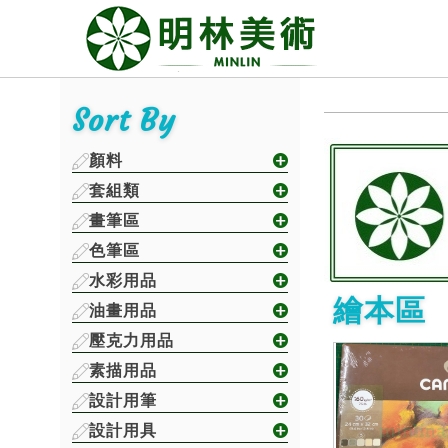
Sort By
顏料
套組類
畫筆區
色筆區
水彩用品
繪本區
油畫用品
壓克力用品
素描用品
設計用筆
設計用具