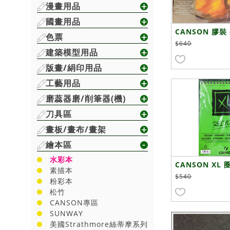
漫畫用品
國畫用品
CANSON 膠
色票
棕色調24X32c
$640
建築模型用品
版畫/絹印用品
工藝用品
磨蕊器磨/削筆器(機)
刀具區
畫板/畫布/畫架
繪本區
水彩本
CANSON XL
素描本
酸繪圖本
$540
粉彩本
松竹
CANSON專區
SUNWAY
美國Strathmore絲蒂摩系列