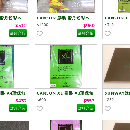
裝 蜜丹粉彩本
CANSON 膠裝 蜜丹粉彩本
CANSON 
m
灰色調32X41cm
$1200
$540
$512
$960
詳細介紹
詳細介紹
 圈裝 A4環保無
CANSON XL 圈裝 A3環保無
SUNWAY速
酸繪圖本
$690
$250
$432
$552
詳細介紹
詳細介紹