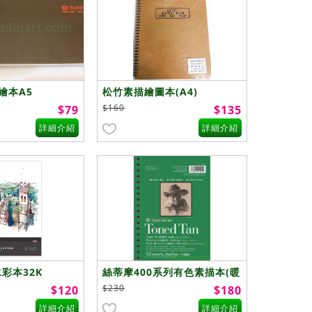
繪本A5
松竹素描繪圖本(A4)
$160
$79
$135
詳細介紹
詳細介紹
水彩本32K
絲蒂摩400系列有色素描本(暖
棕5.5"x8.5")
$230
$120
$180
詳細介紹
詳細介紹