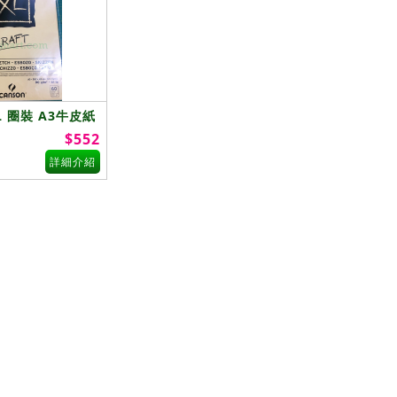
XL 圈裝 A3牛皮紙
1
$552
詳細介紹