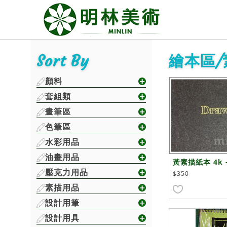
Sort By
繪本區/
顏料
套組類
畫筆區
色筆區
水彩用品
油畫用品
黃素描紙本 4k -
壓克力用品
$350
素描用品
設計用筆
設計用具