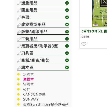
漫畫用品
國畫用品
色票
建築模型用品
版畫/絹印用品
CANSON XL
- 1
$540
工藝用品
磨蕊器磨/削筆器(機)
刀具區
畫板/畫布/畫架
繪本區
水彩本
素描本
粉彩本
松竹
CANSON專區
SUNWAY
美國Strathmore絲蒂摩系列