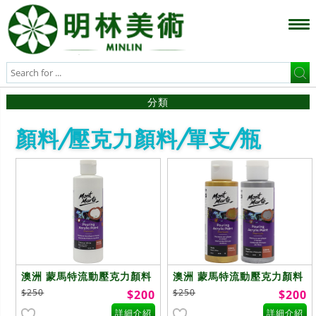
分類
顏料/壓克力顏料/單支/瓶
澳洲 蒙馬特流動壓克力顏料
澳洲 蒙馬特流動壓克力顏料
(單色)240ml
(金屬色)120ml
$250
$250
$200
$200
詳細介紹
詳細介紹