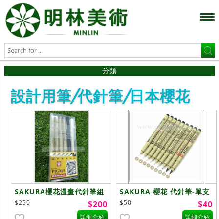
分類
設計用筆/代針筆/日本櫻花
SAKURA櫻花漫畫代針筆組
SAKURA 櫻花 代針筆-單支
(6入/XSDK-M6)
$250
$50
$200
$40
詳細介紹
詳細介紹