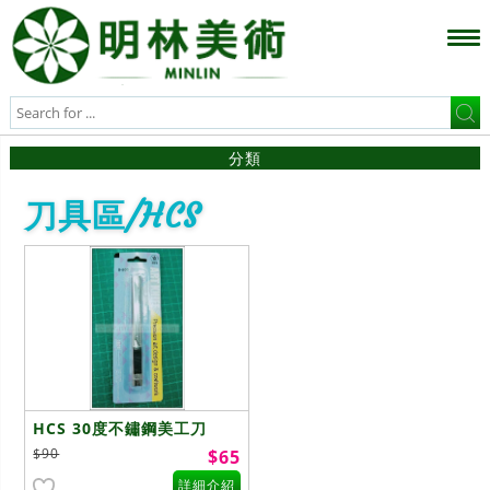
分類
刀具區/HCS
HCS 30度不鏽鋼美工刀
$90
$65
詳細介紹