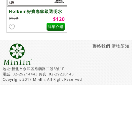
Holbein好賓專家級透明水
彩顏料A級 單售/15ml
$160
$120
詳細介紹
聯絡我們
購物須知
地址:新北市永和區秀朗路二段8號1F
電話: 02-29214443 傳真: 02-29220143
Copyright 2017 Minlin, All Right Reserved