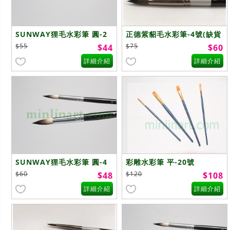
SUNWAY狸毛水彩筆 圓-2
正德紫貂毛水彩筆-4號(缺貨
號
中)
$55
$75
$44
$60
詳細介紹
詳細介紹
SUNWAY狸毛水彩筆 圓-4
彩雕水彩筆 平-20號
號
$60
$120
$48
$108
詳細介紹
詳細介紹