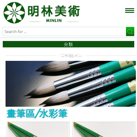
分類
畫筆區/水彩筆