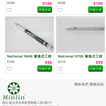
$200
$200
$180
$180
詳細介紹
詳細介紹
National 9600 漸進式工程
National 9700 漸進式工程
筆 2.0mm(漸進式) -特 - 複
筆 2.0mm(漸進式)
$100
$110
$90
$99
製
詳細介紹
詳細介紹
聯絡我們
購物須知
地址:新北市永和區秀朗路二段8號1F