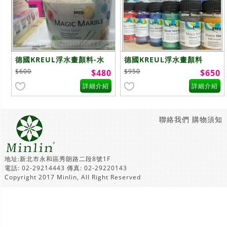
德國KREUL浮水畫顏料-水
德國KREUL浮水畫顏料
筒套組
$600
$950
$480
$650
詳細介紹
詳細介紹
聯絡我們
購物須知
地址:新北市永和區秀朗路二段8號1F
電話: 02-29214443 傳真: 02-29220143
Copyright 2017 Minlin, All Right Reserved