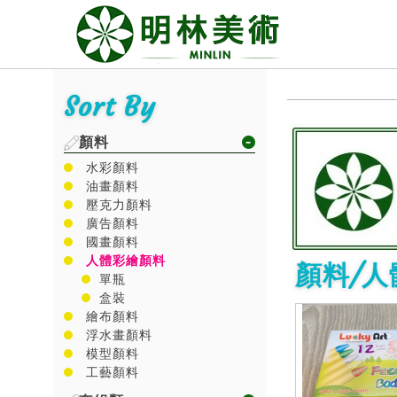
Sort By
顏料
水彩顏料
油畫顏料
壓克力顏料
廣告顏料
國畫顏料
人體彩繪顏料
顏料/
單瓶
盒裝
繪布顏料
浮水畫顏料
模型顏料
工藝顏料