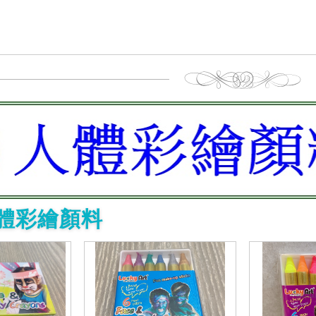
人體彩繪顏料