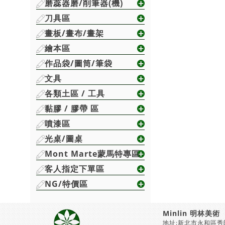
磨蕊器磨/削筆器(機)
刀具區
畫板/畫布/畫架
繪本區
作品袋/圖筒/筆袋
文具
各類土區 / 工具
黏膠 / 膠帶 區
噴漆區
光桌/圖桌
Mont Marte蒙馬特專區
客人指定下單區
NG/特價區
Minlin 明林美術
地址:新北市永和區秀