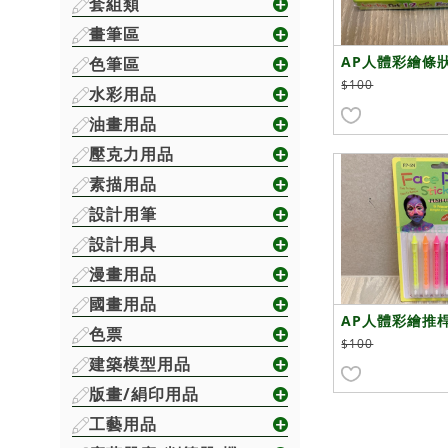
套組類
畫筆區
AP人體彩繪條狀
色筆區
$100
水彩用品
油畫用品
壓克力用品
素描用品
設計用筆
設計用具
漫畫用品
國畫用品
AP人體彩繪推
色票
色)
$100
建築模型用品
版畫/絹印用品
工藝用品