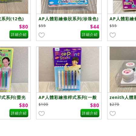
系列(12色)
AP人體彩繪條狀系列(珍珠色)
AP人體彩繪
$55
$55
$80
$44
詳細介紹
詳細介紹
桿式系列(螢光
AP人體彩繪推桿式系列(一般
zenith人
色)
$100
$270
$80
$80
詳細介紹
詳細介紹