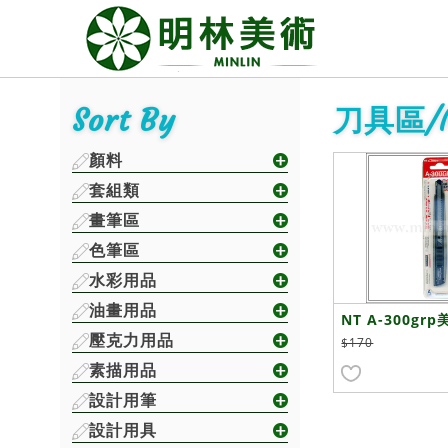
Sort By
刀具區/
顏料
套組類
畫筆區
色筆區
水彩用品
油畫用品
NT A-300gr
壓克力用品
$170
素描用品
設計用筆
設計用具