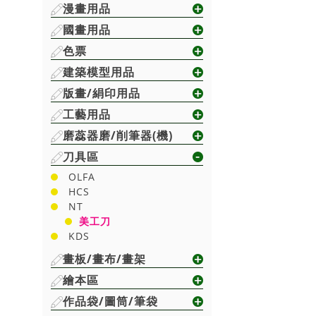
漫畫用品
國畫用品
色票
建築模型用品
版畫/絹印用品
工藝用品
磨蕊器磨/削筆器(機)
刀具區
OLFA
HCS
NT
美工刀
KDS
畫板/畫布/畫架
繪本區
作品袋/圖筒/筆袋