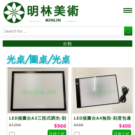
分類
光桌/圖桌/光桌
LED描圖台A3三段式調光-刻
LED描圖台A4無段-刻度包邊
度包邊
$1200
$500
$960
$400
詳細介紹
詳細介紹