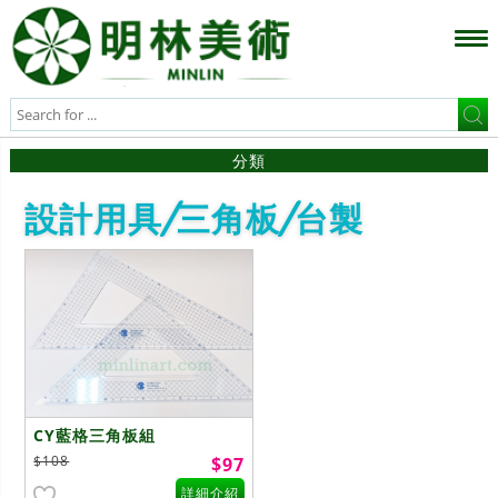
分類
設計用具/三角板/台製
CY藍格三角板組
$108
$97
詳細介紹