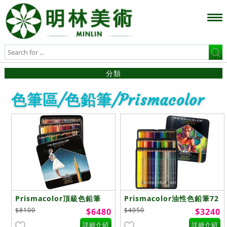
分類
色筆區/色鉛筆/Prismacolor
Prismacolor頂級色鉛筆
Prismacolor油性色鉛筆72
132色
色
$8100
$4050
$6480
$3240
詳細介紹
詳細介紹