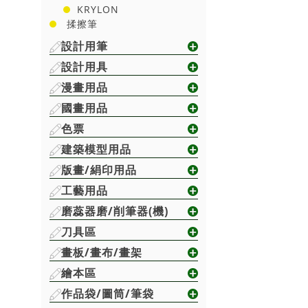
KRYLON
揉擦筆
設計用筆
設計用具
漫畫用品
國畫用品
色票
建築模型用品
版畫/絹印用品
工藝用品
磨蕊器磨/削筆器(機)
刀具區
畫板/畫布/畫架
繪本區
作品袋/圖筒/筆袋