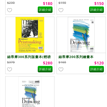
(暖棕5.5"x8.5")
5"x7")
$230
$190
$180
$150
詳細介紹
詳細介紹
絲蒂摩300系列版畫本(輕磅
絲蒂摩200系列繪畫本
8"x10")
(9"x12")
$370
$160
$280
$120
詳細介紹
詳細介紹