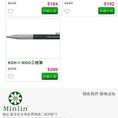
筆2.0mm
2.0mm(無筆夾)
$230
$240
$184
$192
詳細介紹
詳細介紹
KOH-I-NOO工程筆
2.0mm(筆夾式)
$250
$200
詳細介紹
聯絡我們
購物須知
地址:新北市永和區秀朗路二段8號1F