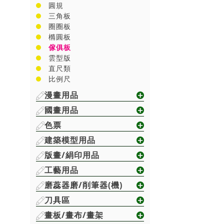
圓規
三角板
圈圈板
橢圓板
傢俱板
雲型版
直尺類
比例尺
漫畫用品
國畫用品
色票
建築模型用品
版畫/絹印用品
工藝用品
磨蕊器磨/削筆器(機)
刀具區
畫板/畫布/畫架