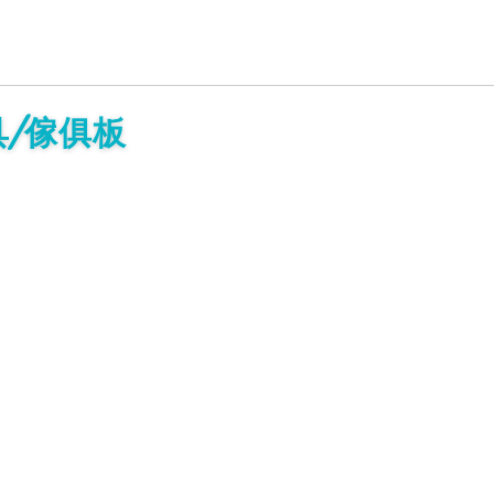
具/傢俱板