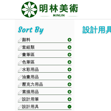
Sort By
設計用
顏料
套組類
畫筆區
色筆區
水彩用品
油畫用品
壓克力用品
素描用品
設計用筆
設計用具