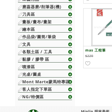
磨蕊器磨/削筆器(機)
刀具區
畫板/畫布/畫架
繪本區
作品袋/圖筒/筆袋
文具
mas 工程筆
各類土區 / 工具
$220
黏膠 / 膠帶 區
噴漆區
光桌/圖桌
Mont Marte蒙馬特專區
客人指定下單區
NG/特價區
Minlin 明林美術