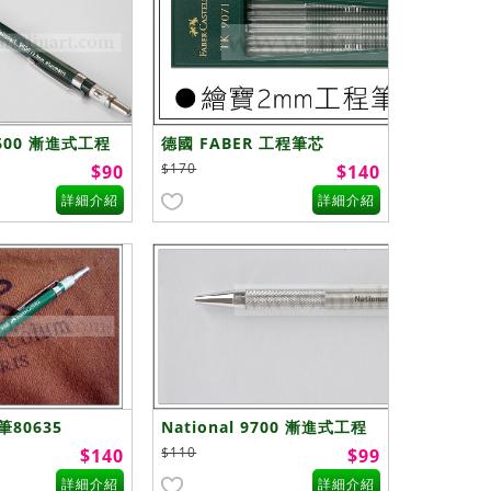
 9600 漸進式工程
德國 FABER 工程筆芯
漸進式) -特 - 複
$170
$90
$140
詳細介紹
詳細介紹
筆80635
National 9700 漸進式工程
筆 2.0mm(漸進式)
$110
$140
$99
詳細介紹
詳細介紹