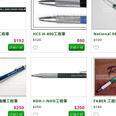
R工程筆
HCS H-800工程筆
National
)
筆 2.0mm(
$120
$100
$192
$90
製
詳細介紹
詳細介紹
施德樓工程筆
KOH-I-NOO工程筆
FABER 工程
2.0mm(筆夾式)
$250
$180
$250
$200
詳細介紹
詳細介紹