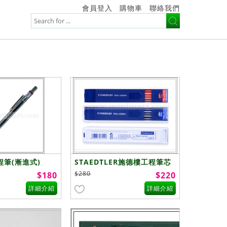
會員登入
購物車
聯絡我們
工程筆(漸進式)
STAEDTLER施德樓工程筆芯
- 彩色
$280
$180
$220
詳細介紹
詳細介紹