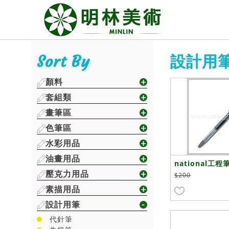
Sort By
設計用
顏料
套組類
畫筆區
色筆區
水彩用品
油畫用品
national工程
壓克力用品
$200
素描用品
設計用筆
代針筆