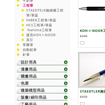
牛奶筆
工程筆
STAEDTELR施德樓工程
筆/筆蕊
FABER工程筆/筆蕊
HCS工程筆/筆蕊
Nationa工程筆
KOH-I-NOO
捷克KOH-I-NOOR
2.0mm(無筆夾
$240
其它
草圖筆
自動鉛筆
針筆
設計用具
漫畫用品
國畫用品
色票
建築模型用品
STAEDTLER
-780C
版畫/絹印用品
$320
工藝用品