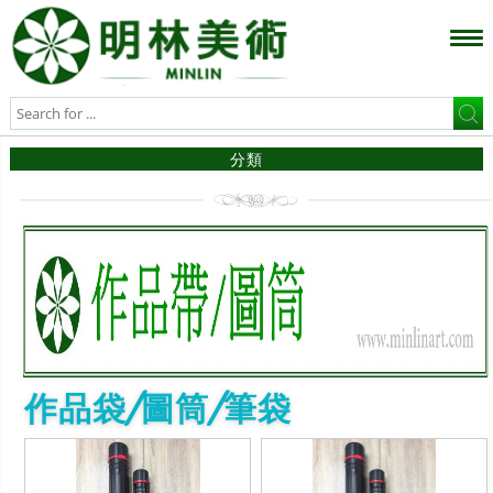
分類
作品袋/圖筒/筆袋