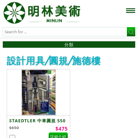
分類
設計用具/圓規/施德樓
STAEDTLER 中車圓規 550
02
$650
$475
詳細介紹