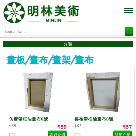
分類
畫板/畫布/畫架/畫布
仿麻帶框油畫布0號
棉布帶框油畫布0號
$65
$63
$59
$57
詳細介紹
詳細介紹