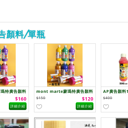
告顏料/單瓶
e蒙瑪特廣告顏料
mont marte蒙瑪特廣告顏料
AP廣告顏料1
系
500ml 一般色系
$150
$400
$160
$120
詳細介紹
詳細介紹