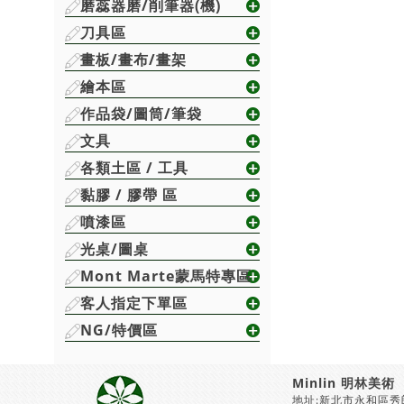
磨蕊器磨/削筆器(機)
刀具區
畫板/畫布/畫架
繪本區
作品袋/圖筒/筆袋
文具
各類土區 / 工具
黏膠 / 膠帶 區
噴漆區
光桌/圖桌
Mont Marte蒙馬特專區
客人指定下單區
NG/特價區
Minlin 明林美術
地址:新北市永和區秀