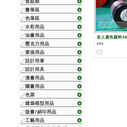
套組類
畫筆區
色筆區
水彩用品
油畫用品
老人廣告顏料30m
色
壓克力用品
$85
素描用品
設計用筆
設計用具
漫畫用品
國畫用品
色票
建築模型用品
版畫/絹印用品
工藝用品