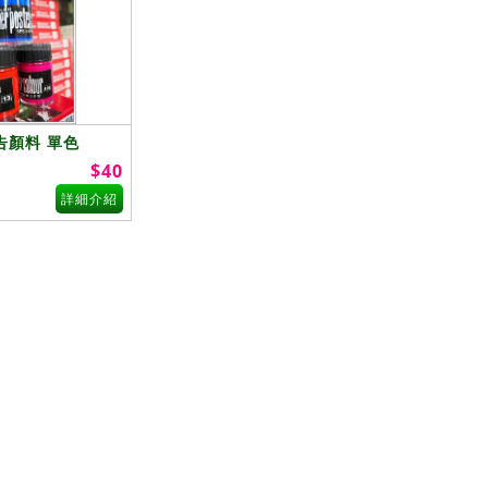
告顏料 單色
$40
詳細介紹