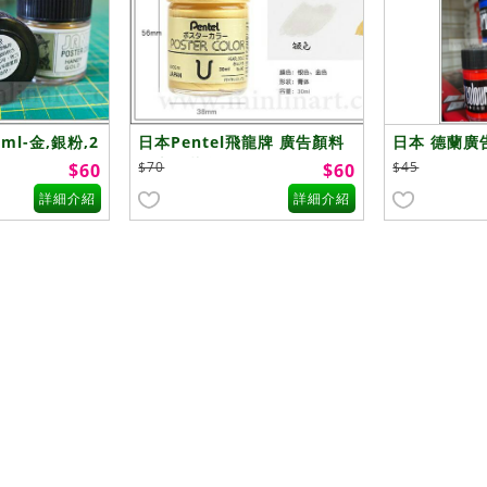
l-金,銀粉,2
日本Pentel飛龍牌 廣告顏料
日本 德蘭廣
日本原裝金銀色30ml
$70
$45
$60
$60
詳細介紹
詳細介紹