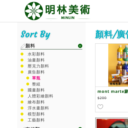
Sort By
顏料/廣
顏料
水彩顏料
油畫顏料
壓克力顏料
廣告顏料
單瓶
整組
國畫顏料
mont mart
人體彩繪顏料
500ml 特殊色
$200
繪布顏料
浮水畫顏料
模型顏料
工藝顏料