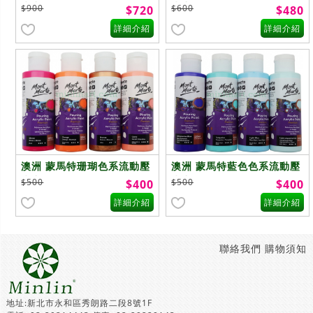
克力120ml4色套組
克力120ml4色套組
$900
$600
$720
$480
詳細介紹
詳細介紹
澳洲 蒙馬特珊瑚色系流動壓
澳洲 蒙馬特藍色色系流動壓
克力120ml4色套組
克力120ml4色套組
$500
$500
$400
$400
詳細介紹
詳細介紹
聯絡我們
購物須知
地址:新北市永和區秀朗路二段8號1F