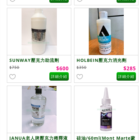
SUNWAY壓克力助流劑
HOLBEIN壓克力消光劑
1000ml
$750
$350
$600
$285
詳細介紹
詳細介紹
JANUA老人牌壓克力稀釋液
硅油/60ml(Mont Marte蒙