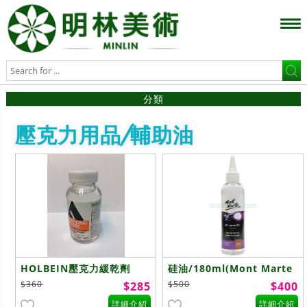
分類
壓克力用品/輔助油
HOLBEIN壓克力緩乾劑
硅油/180ml(Mont Marte
蒙馬特Silicone Oil壓克力
$360
$500
$285
$400
流動助劑)
詳細介紹
詳細介紹