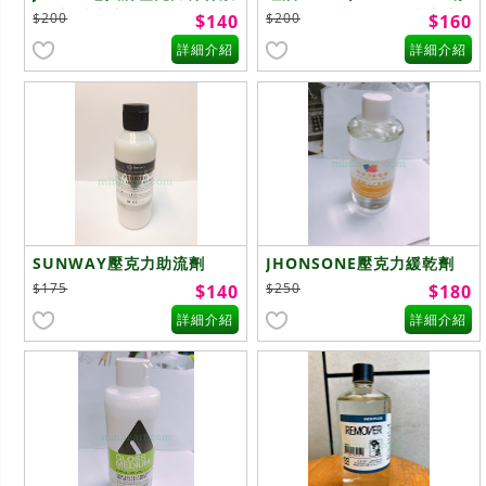
(描畫.噴畫專用)
馬特Silicone Oil壓克力流
$200
$200
$140
$160
動助劑)
詳細介紹
詳細介紹
SUNWAY壓克力助流劑
JHONSONE壓克力緩乾劑
236ml
(200ml)
$175
$250
$140
$180
詳細介紹
詳細介紹