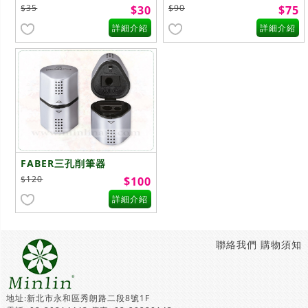
$35
$90
$30
$75
詳細介紹
詳細介紹
FABER三孔削筆器
$120
$100
詳細介紹
聯絡我們
購物須知
地址:新北市永和區秀朗路二段8號1F