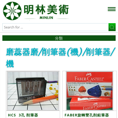
分類
磨蕊器磨/削筆器(機)/削筆器/
機
HCS 3孔 削筆器
FABER旋轉雙孔削鉛筆器