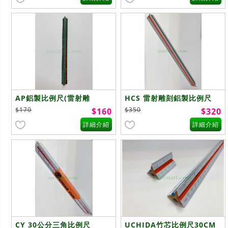
AP鋁製比例尺(雷射雕
HCS 雷射雕刻鋁製比例尺
刻)15CM
30cm
$170
$350
$160
$320
詳細介紹
詳細介紹
CY 30公分三角比例尺
UCHIDA竹芯比例尺30CM