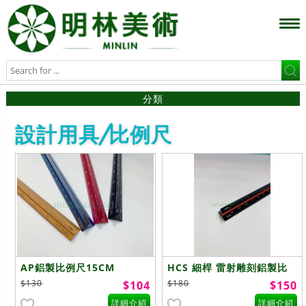
分類
設計用具/比例尺
AP鋁製比例尺15CM
HCS 細桿 雷射雕刻鋁製比
例尺 30cm
$130
$180
$104
$150
詳細介紹
詳細介紹