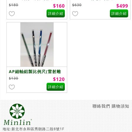
$180
$630
$160
$499
詳細介紹
詳細介紹
AP細軸鋁製比例尺(雷射雕
刻)15CM
$130
$120
詳細介紹
聯絡我們
購物須知
地址:新北市永和區秀朗路二段8號1F