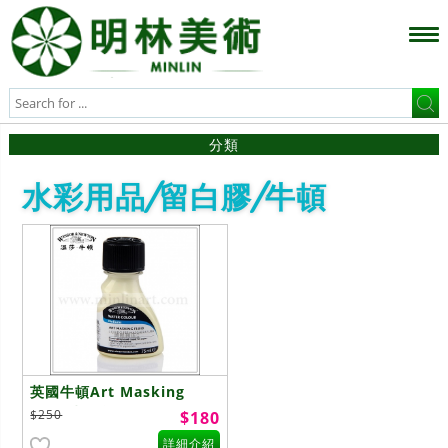
分類
水彩用品/留白膠/牛頓
英國牛頓Art Masking
Fluid水彩留白膠
$250
$180
詳細介紹