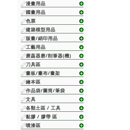
漫畫用品
國畫用品
色票
建築模型用品
版畫/絹印用品
工藝用品
磨蕊器磨/削筆器(機)
刀具區
畫板/畫布/畫架
繪本區
作品袋/圖筒/筆袋
文具
各類土區 / 工具
黏膠 / 膠帶 區
噴漆區