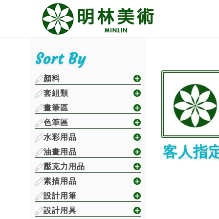
Sort By
顏料
套組類
畫筆區
色筆區
水彩用品
客人指
油畫用品
壓克力用品
素描用品
設計用筆
設計用具