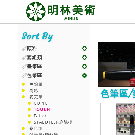
Sort By
顏料
套組類
畫筆區
色筆區
色鉛筆
粉彩
色筆區/
麥克筆
COPIC
TOUCH
Faber
STAEDTLER施德樓
彩色筆
削筆器/磨蕊器