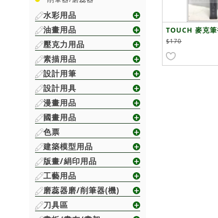
水彩用品
油畫用品
TOUCH 麥克
$170
壓克力用品
素描用品
設計用筆
設計用具
漫畫用品
國畫用品
色票
建築模型用品
版畫/絹印用品
工藝用品
磨蕊器磨/削筆器(機)
刀具區