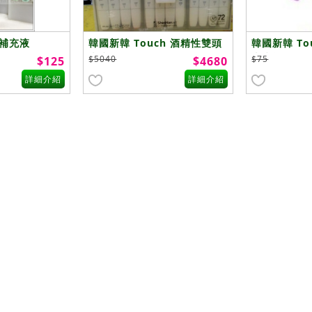
筆補充液
韓國新韓 Touch 酒精性雙頭
韓國新韓 To
麥克筆 72色
麥克筆
$5040
$75
$125
$4680
詳細介紹
詳細介紹