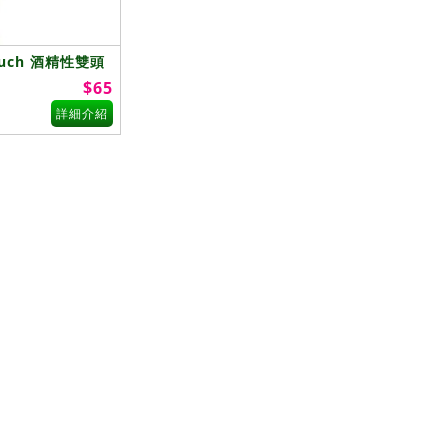
uch 酒精性雙頭
$65
詳細介紹