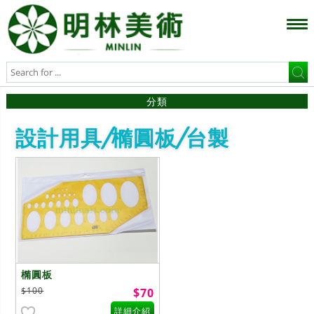
分類
設計用具/橢圓板/台製
橢圓板
$100
$70
詳細介紹