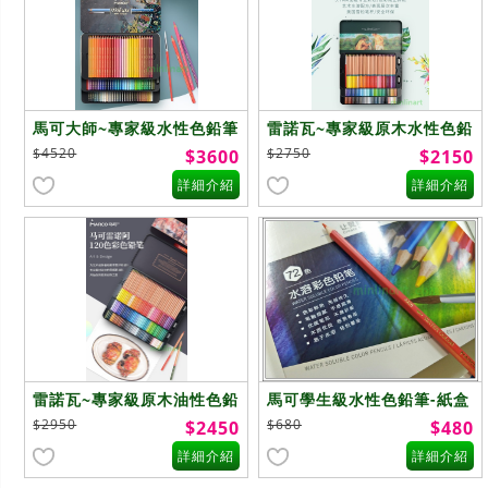
馬可大師~專家級水性色鉛筆
雷諾瓦~專家級原木水性色鉛
~100色
筆~100色
$4520
$2750
$3600
$2150
詳細介紹
詳細介紹
雷諾瓦~專家級原木油性色鉛
馬可學生級水性色鉛筆-紙盒
筆~120色
~72色
$2950
$680
$2450
$480
詳細介紹
詳細介紹