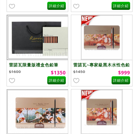
詳細介紹
詳細介紹
雷諾瓦限量版禮盒色鉛筆
雷諾瓦~專家級黑木水性色鉛
3100-48WB
筆~48色
$1600
$1450
$1350
$999
詳細介紹
詳細介紹