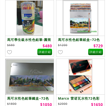
馬可學生級水性色鉛筆-圓筒
馬可水性色鉛筆紙盒~72色
~72色
$680
$1200
$480
$729
詳細介紹
詳細介紹
馬可水性色鉛筆鐵盒~72色
Marco 雷诺瓦水性72色彩
色铅筆 ~至爱禮盒
$1800
$2000
$1050
$1650