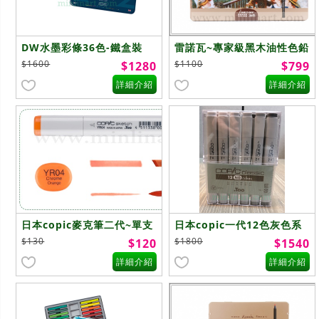
DW水墨彩條36色-鐵盒裝
雷諾瓦~專家級黑木油性色鉛
筆~36色
$1600
$1100
$1280
$799
詳細介紹
詳細介紹
日本copic麥克筆二代~單支
日本copic一代12色灰色系
$130
$1800
$120
$1540
詳細介紹
詳細介紹