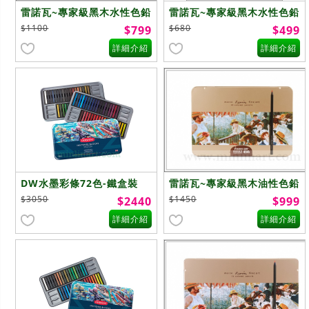
雷諾瓦~專家級黑木水性色鉛
雷諾瓦~專家級黑木水性色鉛
筆~36色
筆~24色
$1100
$680
$799
$499
詳細介紹
詳細介紹
DW水墨彩條72色-鐵盒裝
雷諾瓦~專家級黑木油性色鉛
筆~48色
$3050
$1450
$2440
$999
詳細介紹
詳細介紹