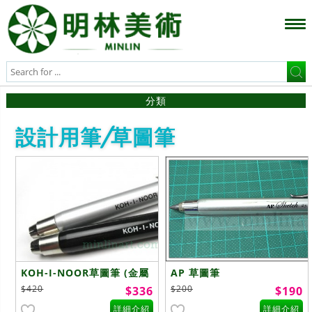
分類
設計用筆/草圖筆
KOH-I-NOOR草圖筆 (金屬
AP 草圖筆
桿筆)
$420
$200
$336
$190
詳細介紹
詳細介紹