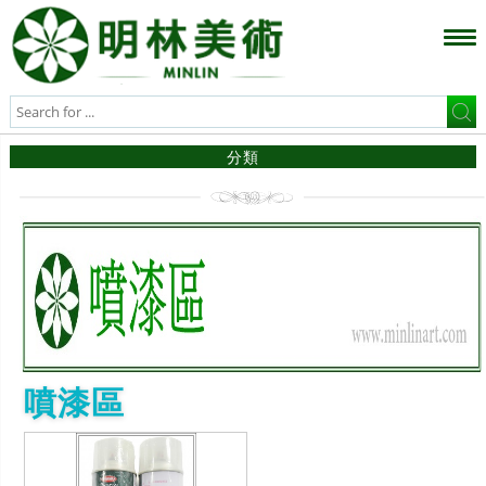
分類
噴漆區