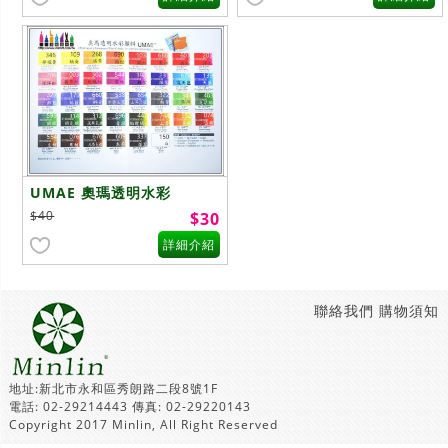
UMAE 奧瑪透明水彩
15ml/條
$40
$30
詳細介紹
聯絡我們
購物須知
地址:新北市永和區秀朗路二段8號1F
電話: 02-29214443 傳真: 02-29220143
Copyright 2017 Minlin, All Right Reserved