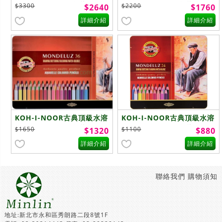
性性色鉛筆(72色盒裝)
性性色鉛筆(48色盒裝)
$3300
$2200
$2640
$1760
詳細介紹
詳細介紹
KOH-I-NOOR古典頂級水溶
KOH-I-NOOR古典頂級水溶
性性色鉛筆(36色盒裝)
性性色鉛筆(24色盒裝)
$1650
$1100
$1320
$880
詳細介紹
詳細介紹
聯絡我們
購物須知
地址:新北市永和區秀朗路二段8號1F