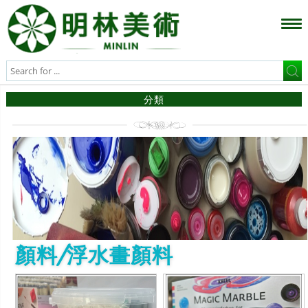
分類
顏料/浮水畫顏料