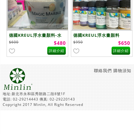
德國KREUL浮水畫顏料-水
德國KREUL浮水畫顏料
筒套組
$600
$950
$480
$650
詳細介紹
詳細介紹
聯絡我們
購物須知
地址:新北市永和區秀朗路二段8號1F
電話: 02-29214443 傳真: 02-29220143
Copyright 2017 Minlin, All Right Reserved